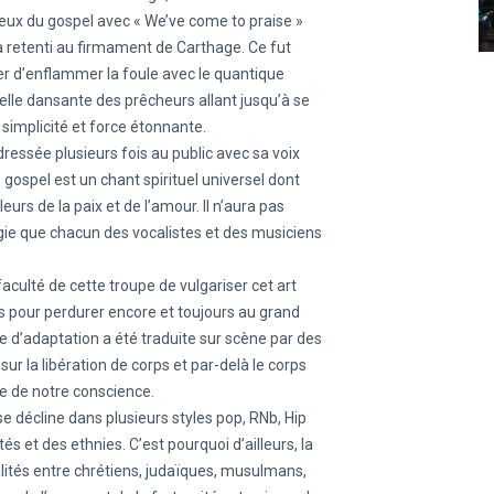
eux du gospel avec « We’ve come to praise »
 a retenti au firmament de Carthage. Ce fut
er d’enflammer la foule avec le quantique
elle dansante des prêcheurs allant jusqu’à se
simplicité et force étonnante.
essée plusieurs fois au public avec sa voix
e gospel est un chant spirituel universel dont
urs de la paix et de l’amour. Il n’aura pas
ergie que chacun des vocalistes et des musiciens
aculté de cette troupe de vulgariser cet art
es pour perdurer encore et toujours au grand
ce d’adaptation a été traduite sur scène par des
 la libération de corps et par-delà le corps
re de notre conscience.
e décline dans plusieurs styles pop, RNb, Hip
 et des ethnies. C’est pourquoi d’ailleurs, la
lités entre chrétiens, judaïques, musulmans,