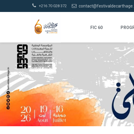
+216 70 028 372
contact@festivaldecarthage.
FIC 60
PROGR