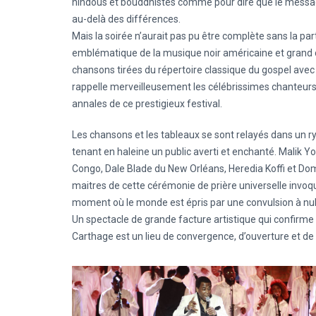
hindous et bouddhistes comme pour dire que le message 
au-delà des différences.
Mais la soirée n’aurait pas pu être complète sans la pa
emblématique de la musique noir américaine et grand c
chansons tirées du répertoire classique du gospel avec
rappelle merveilleusement les célébrissimes chanteurs
annales de ce prestigieux festival.
Les chansons et les tableaux se sont relayés dans un r
tenant en haleine un public averti et enchanté. Malik 
Congo, Dale Blade du New Orléans, Heredia Koffi et Do
maitres de cette cérémonie de prière universelle invo
moment où le monde est épris par une convulsion à null
Un spectacle de grande facture artistique qui confirme s
Carthage est un lieu de convergence, d’ouverture et de 