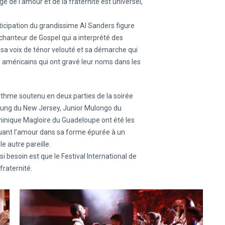
de l’amour et de la fraternité est universel,
rticipation du grandissime Al Sanders figure
hanteur de Gospel qui a interprété des
 sa voix de ténor velouté et sa démarche qui
 américains qui ont gravé leur noms dans les
ythme soutenu en deux parties de la soirée
Young du New Jersey, Junior Mulongo du
minique Magloire du Guadeloupe ont été les
quant l’amour dans sa forme épurée à un
e autre pareille.
i besoin est que le Festival International de
fraternité.