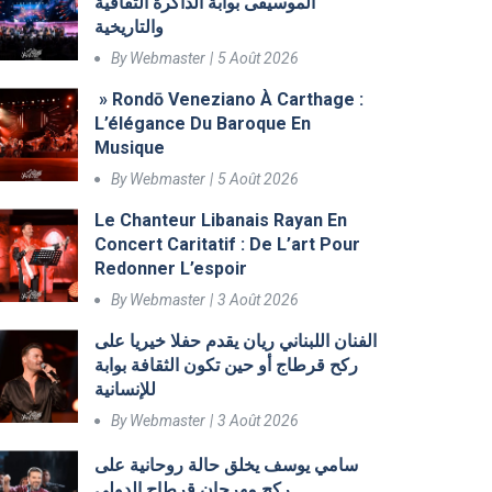
الموسيقى بوابة الذاكرة الثقافية
والتاريخية
By
Webmaster
5 Août 2026
» Rondō Veneziano À Carthage :
L’élégance Du Baroque En
Musique
By
Webmaster
5 Août 2026
Le Chanteur Libanais Rayan En
Concert Caritatif : De L’art Pour
Redonner L’espoir
By
Webmaster
3 Août 2026
الفنان اللبناني ريان يقدم حفلا خيريا على
ركح قرطاج أو حين تكون الثقافة بوابة
للإنسانية
By
Webmaster
3 Août 2026
سامي يوسف يخلق حالة روحانية على
ركح مهرجان قرطاج الدولي