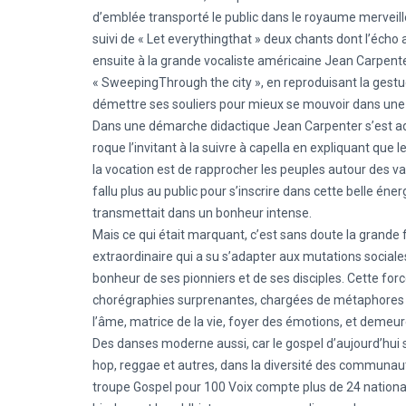
d’emblée transporté le public dans le royaume merveill
suivi de « Let everythingthat » deux chants dont l’écho
ensuite à la grande vocaliste américaine Jean Carpent
« SweepingThrough the city », en reproduisant la gestu
démettre ses souliers pour mieux se mouvoir dans une 
Dans une démarche didactique Jean Carpenter s’est adr
roque l’invitant à la suivre à capella en expliquant que l
la vocation est de rapprocher les peuples autour des vale
fallu plus au public pour s’inscrire dans cette belle én
transmettait dans un bonheur intense.
Mais ce qui était marquant, c’est sans doute la grande f
extraordinaire qui a su s’adapter aux mutations social
bonheur de ses pionniers et de ses disciples. Cette for
chorégraphies surprenantes, chargées de métaphores sur
l’âme, matrice de la vie, foyer des émotions, et demeu
Des danses moderne aussi, car le gospel d’aujourd’hui s
hop, reggae et autres, dans la diversité des communautés
troupe Gospel pour 100 Voix compte plus de 24 nationa