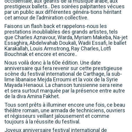
occidentale, aux géants de la musique arabe, aux
prestigieux ballets.. Des soirées palpitantes vécues
par un public aux différentes généra-tions héritant
cet amour de l’admiration collective.
Faisons un flash back et rappelons-nous les
prestations inoubliables des grands artistes, tels
que Charles Aznavour, Warda, Myriam Makeba, Na-jet
Essaghira, Abdelwahab Doukali, Wadii Essafi, le ballet
Karakallah, Louis Armstrong, Ray Charles, Lotfi
Bouchnak et encore et encore..
Nous voilà donc à la 60e édition. Une date
anniversaire qui fera revenir sur cette prestigieuse
scène du festival international de Carthage, la sub-
lime libanaise Mejda Erroumi et la voix de la Syrie
Mayada Henaoui. La chanson tunisienne sera reine
et sera surtout marquée par la présence entre autre
de la diva Amina Fakhet.
Tous sont prêts à illuminer encore une fois, ce beau
théâtre romain, une armada de techniciens, ouvriers
et régisseurs veillant jalousement et comme
toujours à la réussite du festival.
Joyeux anniversaire festival international de