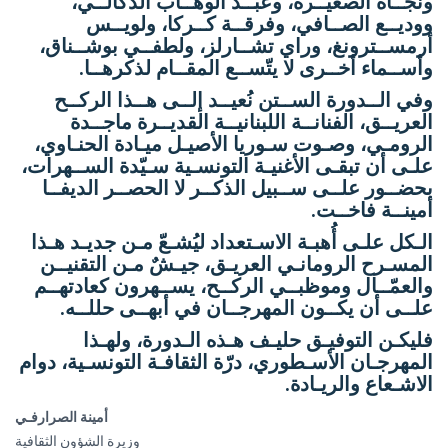
ونجــاة الصغيــرة، وعبــد الوهــاب الدكالــي،
ووديــع الصــافي، وفرقــة كــركا، ولويــس
أرمســترونغ، وراي تشــارلز، ولطفــي بوشــناق،
وأســماء أخــرى لا يتّســع المقــام لذكرهــا.
وفي الــدورة الســتن نُعيــد إلــى هــذا الركــح
العريــق، الفنانــة اللبنانيــة القديــرة ماجــدة
الرومـي، وصـوت سـوريا الأصيـل ميـادة الحنـاوي،
علـى أن تبقـى الأغنيـة التونسـية سـيّدة الســهرات،
بحضــور علــى ســبيل الذكــر لا الحصــر الديفــا
أمينــة فاخــت.
الـكل علـى أُهبـة الاسـتعداد ليُشـعّ مـن جديـد هـذا
المسـرح الرومانـي العريـق، جيـشٌ مـن التقنيــن
والعمّــال وموظبــي الركــح، يســهرون كعادتهــم
علــى أن يكــون المهرجــان في أبهــى حللــه.
فليكـن التوفيـق حليـف هـذه الـدورة، ولهـذا
المهرجـان الأسـطوري، درّة الثقافـة التونسـية، دوام
الاشـعاع والريـادة.
أمينة الصرارفـي
وزيرة الشؤون الثقافية