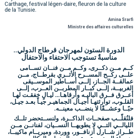
Carthage, festival légen-daire, fleuron de la culture
de la Tunisie.
Amina Srarfi
Ministre des affaires culturelles
الدورة الستون لمهرجان قرطاج الدولي..
مناسبةٌ تستوجب الاحتفاء والاحتفال
كــم مــن ذكــرى، وكــم مــن فنــان تســامى
علــى ركــح المســرح الأثــري بقرطــاج، مــن
عمالقــة الجــاز، إلــى أســاطير الموســيقى
الغربيــة، إلــى كبــار المطربــن العــرب، إلــى
أعــرق فــرق الباليـه وأرقاهـا… ليـالٍ خفقـت لهـا
القلـوب، توارثتهـا أجيـال الجماهيـر جيـاً بعـد جيـل،
حبًــا وعشــقًا لا ينضــب معينــه.
فلنُقلّــب صفحــات الذاكــرة، ولنســتحضر تلــك
الليالــي التــي لا يطويهــا النســيان، لفنانــن مــن
طــراز شــارل أزنافــور، ووردة، وميريــام ماكيبــا،