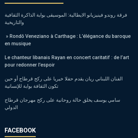
فرقة روندو فينيزيانو الايطالية: الموسيقى بوابة الذاكرة الثقافية
والتاريخية
» Rondō Veneziano à Carthage : L’élégance du baroque
en musique
Le chanteur libanais Rayan en concert caritatif : de l’art
pour redonner l’espoir
الفنان اللبناني ريان يقدم حفلا خيريا على ركح قرطاج أو حين
تكون الثقافة بوابة للإنسانية
سامي يوسف يخلق حالة روحانية على ركح مهرجان قرطاج
الدولي
FACEBOOK