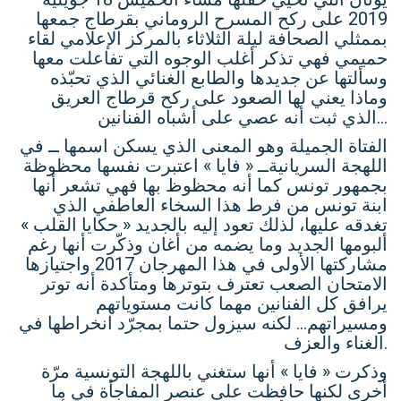
2019 على ركح المسرح الروماني بقرطاج جمعها
بممثلي الصحافة ليلة الثلاثاء بالمركز الإعلامي لقاء
حميمي فهي تذكر أغلب الوجوه التي تفاعلت معها
وسألتها عن جديدها والطابع الغنائي الذي تحبّذه
وماذا يعني لها الصعود على ركح قرطاج العريق
الذي ثبت أنه عصي على أشباه الفنانين…
الفتاة الجميلة وهو المعنى الذي يسكن اسمها ــ في
اللهجة السريانيةــ « فايا » اعتبرت نفسها محظوظة
بجمهور تونس كما أنه محظوظ بها فهي تشعر أنها
ابنة تونس من فرط هذا السخاء العاطفي الذي
تغدقه عليها، لذلك تعود إليه بالجديد « حكايا القلب »
ألبومها الجديد وما يضمه من أغان وذكّرت أنها رغم
مشاركتها الأولى في هذا المهرجان 2017 واجتيازها
الامتحان الصعب تعترف بتوترها ومتأكدة أنه توتر
يرافق كل الفنانين مهما كانت مستوياتهم
ومسيراتهم… لكنه سيزول حتما بمجرّد انخراطها في
الغناء والعزف.
وذكرت « فايا » أنها ستغني باللهجة التونسية مرّة
أخرى لكنها حافظت على عنصر المفاجأة في ما