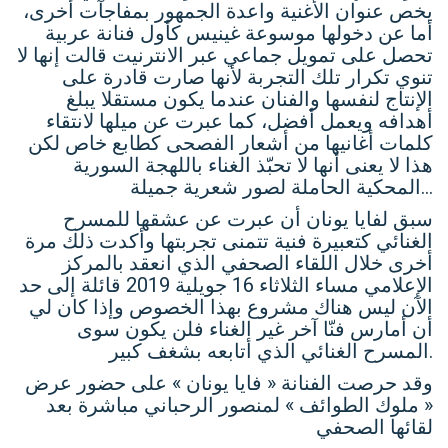
يخص عنوان الأغنية واعدة الجمهور بمفاجآت أخرى،
أما عن دخولها موسوعة غينيس كأول فنانة عربية
تحصل على تمويل جماعي عبر الانترنيت قالت إنها لا
تنوي تكرار تلك التجربة لأنها صارت قادرة على
الإنتاج لنفسها والفنان عندما يكون مستقلا يبلغ
أهدافه ويعمل أفضل، كما عبرت عن ميلها لانتقاء
كلمات أغانيها من أشعار الفصحى كطابع خاص لكن
هذا لا يعنى أنها لا تحبّذ الغناء باللهجة السورية
المحكية الحاملة لصور شعرية جميلة…
سبق لفايا يونان أن عبرت عن عشقها للمسرح
الغنائي كتعبيرة فنية تتمنى تجربتها وأكدت ذلك مرة
أخرى خلال اللقاء الصحفي الذي انعقد بالمركز
الإعلامي مساء الثلاثاء 16 جويلية 2019 قائلة إلى حد
الآن ليس هناك مشروع بهذا الخصوص وإذا كان لي
أن أمارس فنّا آخر غير الغناء فلن يكون سوى
المسرح الغنائي الذي أتابعه بشغف كبير.
وقد حرصت الفنانة « فايا يونان » على حضور عرض
« ملوك الطوائف » لمنصور الرحباني مباشرة بعد
لقائها الصحفي