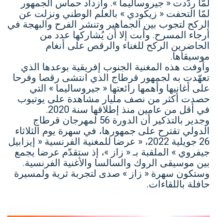
لمّا ردّدت « جيروساليما ». وازداد حماس الجمهور
لمّا التحفت « زيكودي » بالعلم الوطني ونزلت عن
الركح لتجوب بين الجماهير وتنشر الفرح والبهجة في
أرجاء المسرح. وأبت إلا أن يُشاركها عدد من
الحاضرين الركح للغناء والرقص على أنغام
موسيقاها.
وأوفت هذه المغنية الجنوب إفريقية بوعدها الذي
تعهّدت به لجمهور قرطاج الذي انتشى رقصا وفرحا
على أغانيها وأهمها رائعتها « جيروساليما » التي
حصدت أكثر من نصف مليار مشاهدة على يوتيوب
في أقل من عامين منذ إطلاقها سنة 2020.
وجدير بالتذكير أن الدورة 56 لمهرجان قرطاج
الدولي تقترح على جمهورها، في سهرة يوم الثلاثاء
26 جويلية 2022، « عرضا للمغنية الفرنسية « إيزابيل
جيفروي » الملقبة بـ « زاز »، إذ ستقدّم عرضا يجمع
بين موسيقى الروك والسالسا والأغنية الفرنسية.
وستكون سهرة « زاز » صدى لتجربة ثرية ولمسيرة
حافلة باللقاءات.