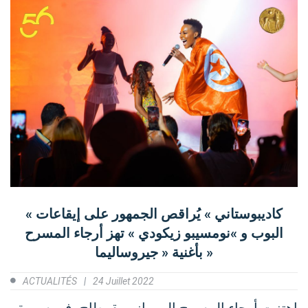
« كاديبوستاني » يُراقص الجمهور على إيقاعات
البوب و »نومسيبو زيكودي » تهز أرجاء المسرح
بأغنية « جيروساليما »
ACTUALITÉS
24 Juillet 2022