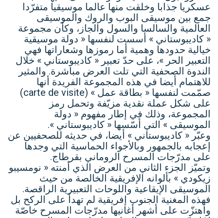
عسكريا جذابا وخلقت منها عالما موسيقيا متفرّدا
جمع بين موسيقى البوب والروك والموسيقى
العالمية والسالسا والسول والجاز، وكأن مجموعة
« كاديبوستاني » أسست لنفسها « دولة موسيقية
خيالية حدودها وهمية أما رموزها وشعاراتها فهي
التعبير الحر »، على حدّ تعبير « كاديبوستاني » خلال
الندوة الصحفية التي تلت العرض مباشرة. والمثير
للاهتمام أيضا في هذه المجموعة الفريدة أنها
صمّمت لنفسها « بطاقة عمل » (carte de visite)
على شكل عملة نقدية مزيّفة وتحمل رمز
المجموعة، وذلك في إطار مفهوم « دولة
الموسيقى » التي أسّسها « كاديبوستاني ».
وعبّر « كاديبوستاني » أيضا، في حديثه للصحفيين عن
إعجابه بالجمهور وبالأجواء الحماسية التي وجدها
على مدرّجات المسرح الروماني بقرطاج.
وتميّز الجزء الثاني من العرض الذي أمنته « نومسيبو
زيكودي » بألوانه الإفريقية الخالصة من حيث
الموسيقى الإيقاعية واللوحات التعبيرية الراقصة.
فهذه المغنية الجنوب إفريقية لم تهدأ على الركح بل
واهتزّت على أشهر أغانيها مدرّجات المسرح خاصّة