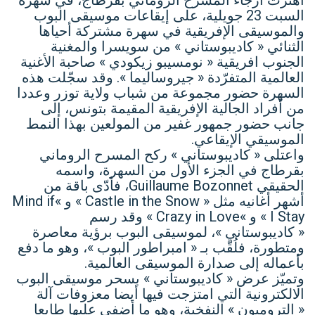
اهتزت أرجاء المسرح الروماني بقرطاج، في سهرة
السبت 23 جويلية، على إيقاعات موسيقى البوب
والموسيقى الإفريقية في سهرة مشتركة أحياها
الثنائي « كاديبوستاني » من سويسرا والمغنية
الجنوب افريقية « نومسيبو زيكودي » صاحبة الأغنية
العالمية المتفرّدة « جيروساليما ». وقد سجّلت هذه
السهرة حضور مجموعة من شباب ولاية توزر وعددا
من أفراد الجالية الإفريقية المقيمة بتونس، إلى
جانب حضور جمهور غفير من المولعين بهذا النمط
الموسيقي الإيقاعي.
واعتلى « كاديبوستاني » ركح المسرح الروماني
بقرطاج في الجزء الأول من السهرة، واسمه
الحقيقي Guillaume Bozonnet، فأدّى باقة من
أشهر أغانيه مثل « Castle in the Snow » و »Mind if
I Stay » و »Crazy in Love » وقد رسم
« كاديبوستاني »، لموسيقى البوب برؤية معاصرة
ومتطورة، فلُقّب بـ « امبراطور البوب »، وهو ما دفع
بأعماله إلى صدارة الموسيقى العالمية.
وتميّز عرض « كاديبوستاني » بسحر موسيقى البوب
الالكترونية التي امتزجت فيها أيضا معزوفات آلة
« الترومبون » النفخية، وهو ما أضفى عليها طابعا