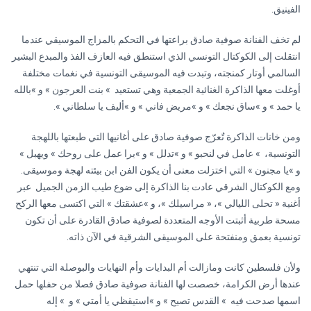
الفينيق.
لم تخف الفنانة صوفية صادق براعتها في التحكم بالمزاج الموسيقي عندما
انتقلت إلى الكوكتال التونسي الذي استنطق فيه العازف الفذ والمبدع البشير
السالمي أوتار كمنجته، وتبدت فيه الموسيقى التونسية في نغمات مختلفة
أوغلت معها الذاكرة الغنائية الجمعية وهي تستعيد » بنت العرجون » و »بالله
يا حمد » و »ساق نجعك » و »مريض فاني » و »أليف يا سلطاني ».
ومن خانات الذاكرة تٌعرّج صوفية صادق على أغانيها التي طبعتها باللهجة
التونسية، » عامل في لنحبو » و »تدلل » و »برا عمل على روحك » ويهبل »
و »يا مجنون » التي اختزلت معنى أن يكون الفن ابن بيئته لهجة وموسيقى.
ومع الكوكتال الشرقي عادت بنا الذاكرة إلى ضوع طيب الزمن الجميل عبر
أغنية « تحلى الليالي »، « مراسيلك »، و »عشقتك » التي اكتسى معها الركح
مسحة طربية أثبتت الأوجه المتعددة لصوفية صادق القادرة على أن تكون
تونسية بعمق ومنفتحة على الموسيقى الشرقية في الآن ذاته.
ولأن فلسطين كانت ومازالت أم البدايات وأم النهايات والبوصلة التي تنتهي
عندها أرض الكرامة، خصصت لها الفنانة صوفية صادق فصلا من حفلها حمل
اسمها صدحت فيه » القدس تصيح » و »استيقظي يا أمتي » و » إله