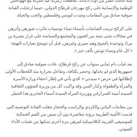
ليلة الثالث عشر من أوت 2025، تقاطعت رمزية عيد المرأة مع الهواجس
الوطنية والإنسانية على ركح مهرجان قرطاج الدولي، حينما ارتحلت الفنانة
صوفية صادق بين المقامات وشدت لتونس وفلسطين والحب والحياة.
على الركح تزينت الشاشات بأسماء نساء تونسيات تناثرت صورهن وأثرهن
في مجالات شتى تمتد بين الفنون والمجتمع والسياسة على غرار بشيرة بن
مراد وتوحيدة بالشيخ وهند صبري وغيرهن، قبل أن تتوشح بعبارات التهنئة
« كل عام ونساء تونس بألف خير ».
بعد غياب دام ثماني سنوات عن ركح قرطاج، عادت صوفية صادق إلى
جمهورها الذي لم يخذلها، وحضر بكثافة، وتفاعل بحرارة منذ اللحظات الأولى
لإطلالتها في عرض « سيدتي » الذي يأتي في إطار احتفاء وزارة الأسرة
والمرأة والطفولة وكبار السن وقد واكبت كل من وزيرة الشؤون الثقافية
السيدة أمينة الصرارفي ووزيرة المرأة السيدة أسماء الجابري هذا الحفل.
بين مقامات البياتي والكردي والراست والحجاز تنقلت الفنانة التونسية التي
قدمت الأغنية الطربية برؤية معاصرة دون أن تمس من القيم الجمالية
للموسيقى العربية الكلاسيكية لتبرهن مرة أخرى تمكنها من تقنيات الأداء
الصوتي.