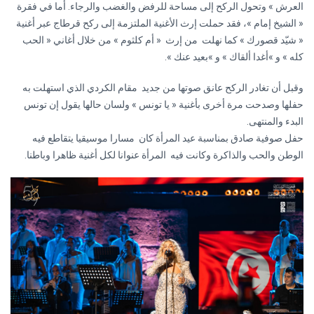
العرش » وتحول الركح إلى مساحة للرفض والغضب والرجاء. أما في فقرة
« الشيخ إمام »، فقد حملت إرث الأغنية الملتزمة إلى ركح قرطاج عبر أغنية
« شيّد قصورك » كما نهلت من إرث « أم كلثوم » من خلال أغاني « الحب
كله » و »أغدا ألقاك » و »بعيد عنك ».
وقبل أن تغادر الركح عانق صوتها من جديد مقام الكردي الذي استهلت به
حفلها وصدحت مرة أخرى بأغنية « يا تونس » ولسان حالها يقول إن تونس
البدء والمنتهى.
حفل صوفية صادق بمناسبة عيد المرأة كان مسارا موسيقيا يتقاطع فيه
الوطن والحب والذاكرة وكانت فيه المرأة عنوانا لكل أغنية ظاهرا وباطنا.