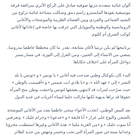
ألوان غنائية متعددة نثرتها صوفية صادق على الركح الأثري بمرافقة فرقة
موسيقية يقودها المايسترو راسم دمق وشكلت مساحة غنائية تراوح بين
النشيد الجماعي والفردي وبين القصائد الطربية والموشحات والأغاني
الرومانسية والوطنية والمووايل التي عرفت بها خاصة في إعاداتها لأغاني
كوكب الشرق أم كلثوم.
برنامجها لم يكن ترتيبا لأغان متتابعة، بقدر ما كان مخططا عاطفيا مدروسا،
يمضي من الانتماء إلى الحنين، ومن الغزل إلى الثورة، في مسار يسبر
دواخل المرأة على اختلاف حكاياها.
البدء كان بكوكتال وطني صدحت فيه أغاني « يا تونس » و »تونس يا بلد
النصر » إلى « عهد الله »، و »يا بلادي انت شمس » و »أقسمت بالوطن »
حيث صرّحت لمرات قد لاتنتهي بعشقها لتونس واحتفت بوطن منح المرأة
حقوقا قد نراها بديهية لكنها مازالت حلما لنساء أخريات في عديد الدول.
بعد النبض الوطني، اتخذت الأجواء منحى عاطفيا بعدد من الأغاني الموشحة
بالشجن والبوح على غرار « أنا فايقة » و »خدعونا » وحرام عليك » وتعرفني
أنا نموت عليك » و »من الغربة ملينا »، هذه الأغاني وغيرها استبطنت مخزونا
وجدانيا يستدعي صور المرأة التي تحب وتخسر وتنهض من جديد كطائر